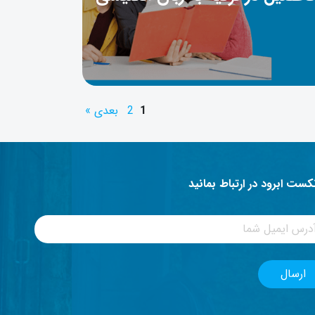
1
2
بعدی »
نکست ابرود در ارتباط بمانید