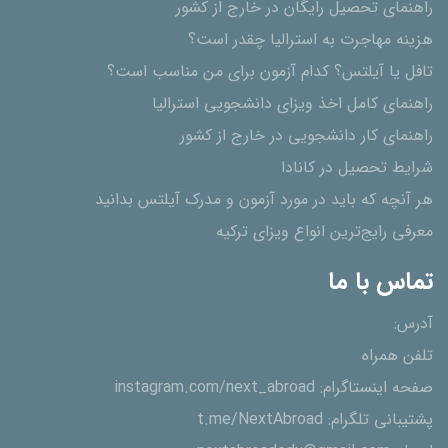
راهنمای تحصیل رایگان در خارج از کشور
هزینه مهاجرت به استرالیا چقدر است؟
تافل یا آیلتس؟ کدام آزمون برای من مناسب است؟
راهنمای کامل اخذ ویزای دانشجویی استرالیا
راهنمای کار دانشجویی در خارج از کشور
شرایط تحصیل در کانادا
هر آنچه که باید در مورد آزمون و مدرک آیلتس بدانید
معرفی رایج‌ترین انواع ویزای ترکیه
تماس با ما
آدرس:
تلفن همراه
صفحه اینستاگرام:
instagram.com/next_abroad
پشتیبانی تلگرام:
t.me/NextAbroad