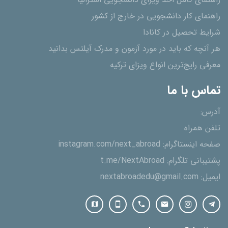
راهنمای کامل اخذ ویزای دانشجویی استرالیا
راهنمای کار دانشجویی در خارج از کشور
شرایط تحصیل در کانادا
هر آنچه که باید در مورد آزمون و مدرک آیلتس بدانید
معرفی رایج‌ترین انواع ویزای ترکیه
تماس با ما
آدرس:
تلفن همراه
صفحه اینستاگرام:
instagram.com/next_abroad
پشتیبانی تلگرام:
t.me/NextAbroad
ایمیل:
nextabroadedu@gmail.com