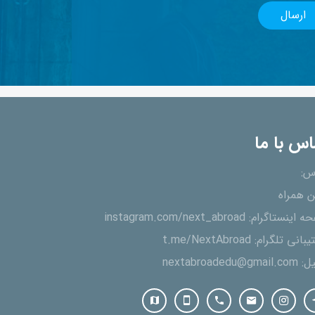
اس با ما
س:
ن همراه
ه اینستاگرام:
instagram.com/next_abroad
یبانی تلگرام:
t.me/NextAbroad
یل:
nextabroadedu@gmail.com