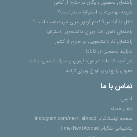
راهنمای تحصیل رایگان در خارج از کشور
هزینه مهاجرت به استرالیا چقدر است؟
تافل یا آیلتس؟ کدام آزمون برای من مناسب است؟
راهنمای کامل اخذ ویزای دانشجویی استرالیا
راهنمای کار دانشجویی در خارج از کشور
شرایط تحصیل در کانادا
هر آنچه که باید در مورد آزمون و مدرک آیلتس بدانید
معرفی رایج‌ترین انواع ویزای ترکیه
تماس با ما
آدرس:
تلفن همراه
صفحه اینستاگرام:
instagram.com/next_abroad
پشتیبانی تلگرام:
t.me/NextAbroad