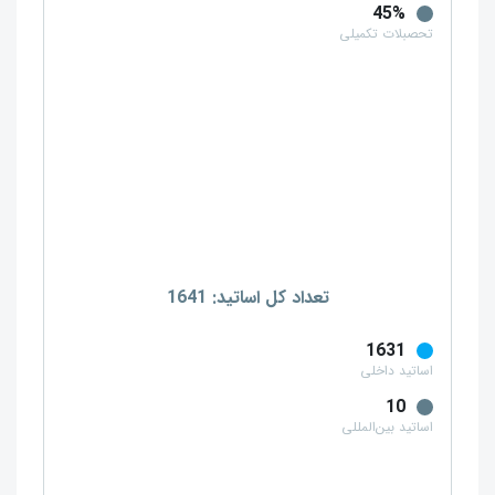
45%
تحصبلات تکمیلی
تعداد کل اساتید: 1641
1631
اساتید داخلی
10
اساتید بین‌المللی