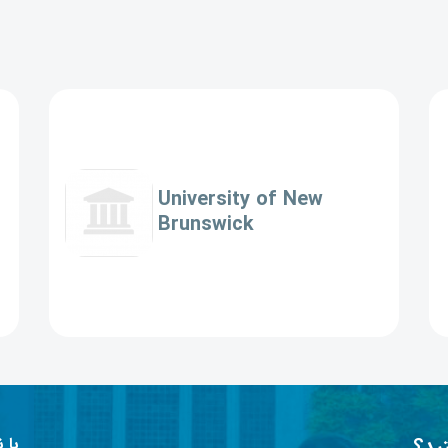
University of New
Brunswick
ید؟
با 