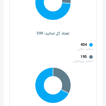
تعداد کل اساتید: 599
404
اساتید داخلی
195
اساتید بین‌المللی