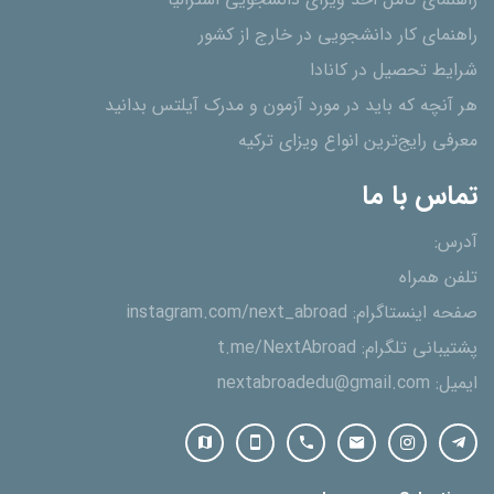
راهنمای کامل اخذ ویزای دانشجویی استرالیا
راهنمای کار دانشجویی در خارج از کشور
شرایط تحصیل در کانادا
هر آنچه که باید در مورد آزمون و مدرک آیلتس بدانید
معرفی رایج‌ترین انواع ویزای ترکیه
تماس با ما
آدرس:
تلفن همراه
صفحه اینستاگرام:
instagram.com/next_abroad
پشتیبانی تلگرام:
t.me/NextAbroad
ایمیل:
nextabroadedu@gmail.com