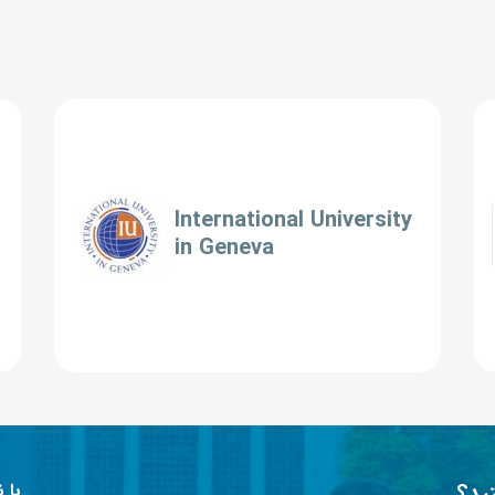
International University
in Geneva
ید؟
با 