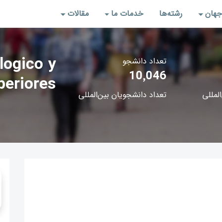
جهان
رشته‌‌ها
خدمات ما
مقالات
logico y
تعداد دانشجو
10٬046
periores
المللی
تعداد دانشجویان بین‌المللی