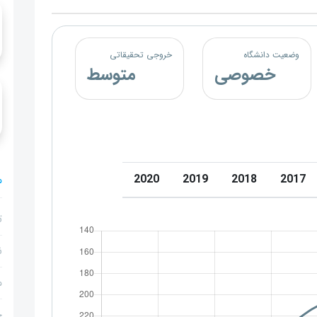
وضعیت دانشگاه
خروجی تحقیقاتی
خصوصی
متوسط
2020
2019
2018
2017
م
ت
ن
م
ج