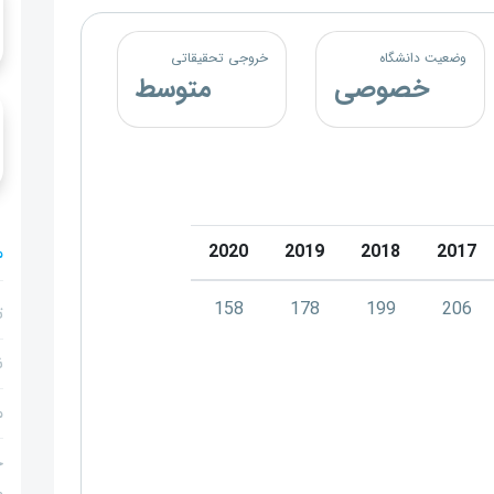
وضعیت دانشگاه
خروجی تحقیقاتی
خصوصی
متوسط
2020
2019
2018
2017
م
158
178
199
206
ت
ن
م
ج