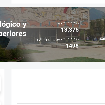
lógico y
تعداد دانشجو
13٬376
periores
المللی
تعداد دانشجویان بین‌المللی
1498