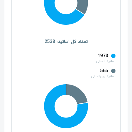
تعداد کل اساتید: 2538
1973
اساتید داخلی
565
اساتید بین‌المللی