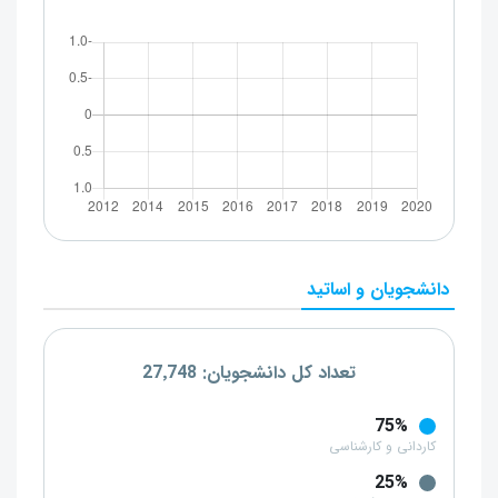
دانشجویان و اساتید
تعداد کل دانشجویان: 27٬748
75%
کاردانی و کارشناسی
25%