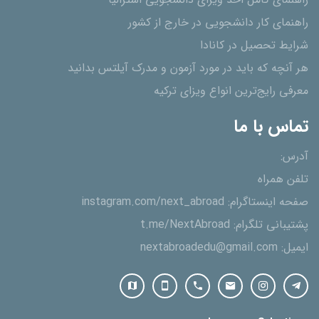
راهنمای کامل اخذ ویزای دانشجویی استرالیا
راهنمای کار دانشجویی در خارج از کشور
شرایط تحصیل در کانادا
هر آنچه که باید در مورد آزمون و مدرک آیلتس بدانید
معرفی رایج‌ترین انواع ویزای ترکیه
تماس با ما
آدرس:
تلفن همراه
صفحه اینستاگرام:
instagram.com/next_abroad
پشتیبانی تلگرام:
t.me/NextAbroad
ایمیل:
nextabroadedu@gmail.com