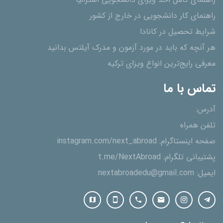
راهنمای کامل اخذ ویزای دانشجویی استرالیا
راهنمای کار دانشجویی در خارج از کشور
شرایط تحصیل در کانادا
هر آنچه که باید در مورد آزمون و مدرک آیلتس بدانید
معرفی رایج‌ترین انواع ویزای ترکیه
تماس با ما
آدرس:
تلفن همراه
صفحه اینستاگرام:
instagram.com/next_abroad
پشتیبانی تلگرام:
t.me/NextAbroad
ایمیل:
nextabroadedu@gmail.com