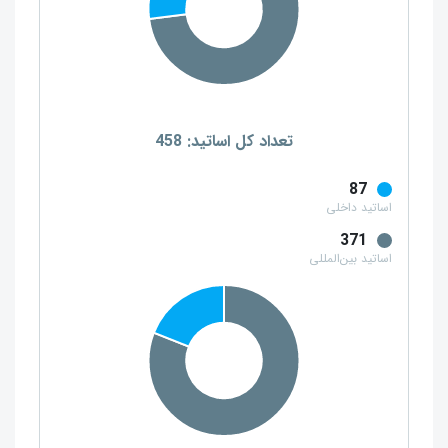
تعداد کل اساتید: 458
87
اساتید داخلی
371
اساتید بین‌المللی