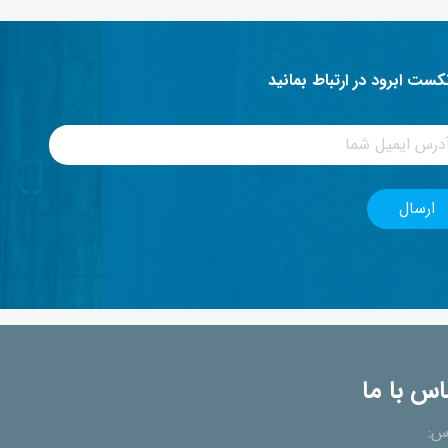
نکست ابرود در ارتباط بمانید
اس با ما
س: