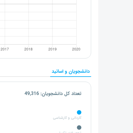
دانشجویان و اساتید
تعداد کل دانشجویان: 49٬316
کاردانی و کارشناسی