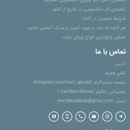
راهنمای کامل اخذ ویزای دانشجویی استرالیا
راهنمای کار دانشجویی در خارج از کشور
شرایط تحصیل در کانادا
هر آنچه که باید در مورد آزمون و مدرک آیلتس بدانید
معرفی رایج‌ترین انواع ویزای ترکیه
تماس با ما
آدرس:
تلفن همراه
صفحه اینستاگرام:
instagram.com/next_abroad
پشتیبانی تلگرام:
t.me/NextAbroad
ایمیل:
nextabroadedu@gmail.com