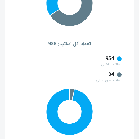
تعداد کل اساتید: 988
954
اساتید داخلی
34
اساتید بین‌المللی