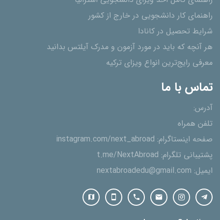
راهنمای کامل اخذ ویزای دانشجویی استرالیا
راهنمای کار دانشجویی در خارج از کشور
شرایط تحصیل در کانادا
هر آنچه که باید در مورد آزمون و مدرک آیلتس بدانید
معرفی رایج‌ترین انواع ویزای ترکیه
تماس با ما
آدرس:
تلفن همراه
صفحه اینستاگرام:
instagram.com/next_abroad
پشتیبانی تلگرام:
t.me/NextAbroad
ایمیل:
nextabroadedu@gmail.com