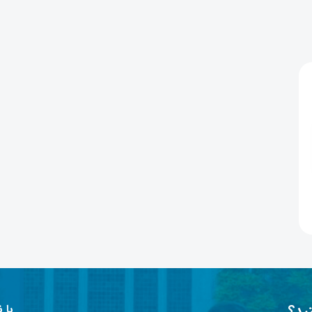
ید؟
با 