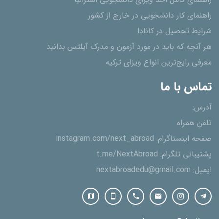
راهنمای کامل اخذ ویزای دانشجویی استرالیا
راهنمای کار دانشجویی در خارج از کشور
شرایط تحصیل در کانادا
هر آنچه که باید در مورد آزمون و مدرک آیلتس بدانید
معرفی رایج‌ترین انواع ویزای ترکیه
تماس با ما
آدرس:
تلفن همراه
صفحه اینستاگرام:
instagram.com/next_abroad
پشتیبانی تلگرام:
t.me/NextAbroad
ایمیل:
nextabroadedu@gmail.com