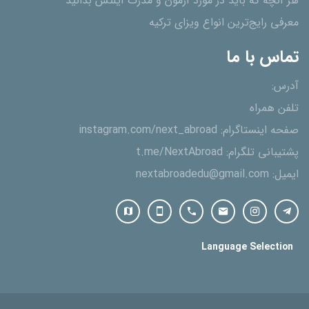
هر آنچه که باید در مورد آزمون و مدرک آیلتس بدانید
معرفی رایج‌ترین انواع ویزای ترکیه
تماس با ما
آدرس:
تلفن همراه
صفحه اینستاگرام:
instagram.com/next_abroad
پشتیبانی تلگرام:
t.me/NextAbroad
ایمیل:
nextabroadedu@gmail.com
Language Selection