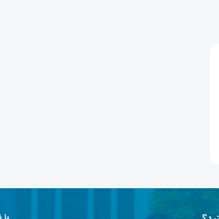
ید؟
با 