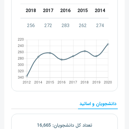
0
2019
2018
2017
2016
2015
2014
4
272
256
272
283
262
274
دانشجویان و اساتید
تعداد کل دانشجویان: 16٬665