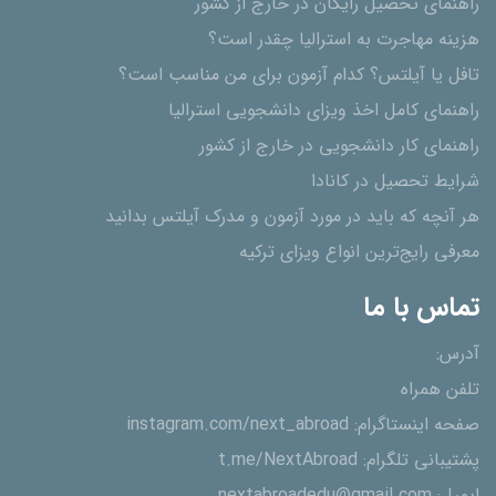
راهنمای تحصیل رایگان در خارج از کشور
هزینه مهاجرت به استرالیا چقدر است؟
تافل یا آیلتس؟ کدام آزمون برای من مناسب است؟
راهنمای کامل اخذ ویزای دانشجویی استرالیا
راهنمای کار دانشجویی در خارج از کشور
شرایط تحصیل در کانادا
هر آنچه که باید در مورد آزمون و مدرک آیلتس بدانید
معرفی رایج‌ترین انواع ویزای ترکیه
تماس با ما
آدرس:
تلفن همراه
صفحه اینستاگرام:
instagram.com/next_abroad
پشتیبانی تلگرام:
t.me/NextAbroad