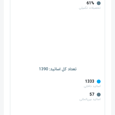
61%
تحصبلات تکمیلی
تعداد کل اساتید: 1390
1333
اساتید داخلی
57
اساتید بین‌المللی