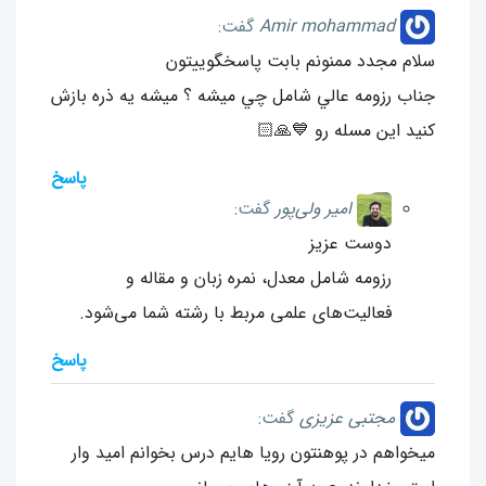
Amir mohammad
گفت:
سلام مجدد ممنونم بابت پاسخگوييتون
جناب رزومه عالي شامل چي ميشه ؟ ميشه يه ذره بازش
كنيد اين مسله رو 💙🙏🏻
پاسخ
امیر ولی‌پور
گفت:
دوست عزیز
رزومه شامل معدل، نمره زبان و مقاله و
فعالیت‌های علمی مربط با رشته شما می‌شود.
پاسخ
مجتبی عزیزی
گفت:
میخواهم در پوهنتون رویا هایم درس بخوانم امید وار