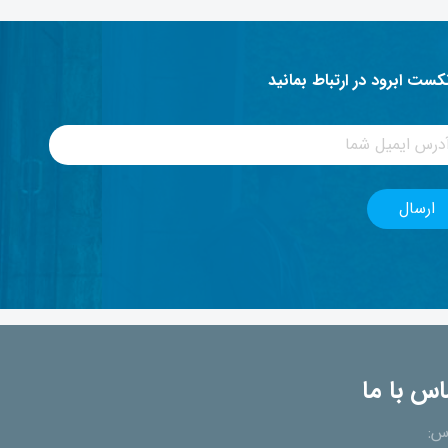
نکست ابرود در ارتباط بمانید
اس با ما
س: