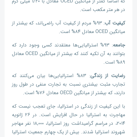
که اساساً کمتر از میانگین OCED معادل با ۱/۲۰ میلی گرم
در هر متر مکعب است.
کیفیت آب
: ۹۳% مردم از کیفیت آب راضی‌اند، که بیشتر از
میانگین OCED معادل ۸۴% است.
جامعه
: ۹۳% استرالیایی‌ها معتقدند کسی وجود دارد که
بتوانند به آن تکیه کنند که بیشتر از میانگین OCED معادل
۸۹% است.
رضایت از زندگی
: ۸۳% استرالیایی‌ها بیان می‌کنند که
تجارب مثبت بیشتری نسبت به تجارت منفی در طول روز
دارند، که بیشتر از میانگین OECD معادل ۷۶% است.
با این کیفیت از زندگی در استرالیا، جای تعجب نیست که
مهاجرت به استرالیا در حال افزایش است. در ۲۶ ژانویه
۲۰۱۴، در مراسم گرامیداشت روز استرالیا، ۱۸,۰۰۰ نفر مهاجر
شهروند استرالیا شدند. بیش از یک چهارم جمعیت استرالیا