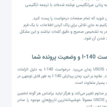
 زبانی غیرانگلیسی نوشته‌ شده‌اند با ترجمه انگلیسی
ئن شوید که تمام صفحات درخواست را پست کنید.
اگر باید فرم خود را تغییر دهید، توصیه می‌‎کنیم به جای تلاش برای پاک کردن اطلاعات، با یک فرم
در به تشخیص صحیح و دقیق کلمات نباشند و این مشکل
د شدن آن شود.
نده شما
پس از ثبت‌ فرم I-140 رسیدگی به دادخواست USCIS زمان می‌برد. درخواست I-140 به دلیل الزامات
پیچیده قضاوت، پروسه آن به کندی انجام می‌شود. علاوه بر این، زمان پردازش I-140 به طور قابل توجهی در
اشته باشید، زمان پردازش I-140 به طور مداوم تغییر می‌کند و هرگز نباید براساس هر گونه تخمین
زمان پردازش تصمیمات حیاتی بگیرید. همچنین USCIS معمولاً خوشبینانه‌ترین تاریخ‌های موجود را صادر
ا تغییر کنند.